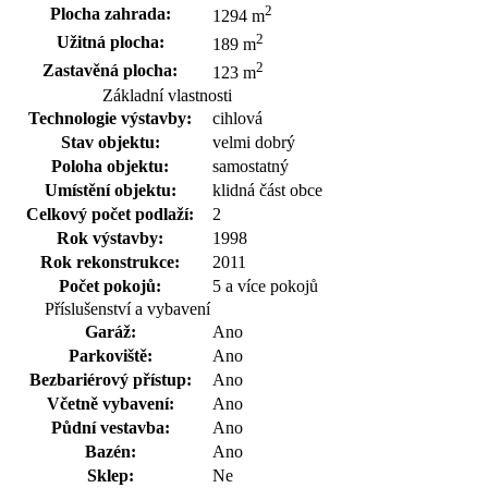
2
Plocha zahrada:
1294 m
2
Užitná plocha:
189 m
2
Zastavěná plocha:
123 m
Základní vlastnosti
Technologie výstavby:
cihlová
Stav objektu:
velmi dobrý
Poloha objektu:
samostatný
Umístění objektu:
klidná část obce
Celkový počet podlaží:
2
Rok výstavby:
1998
Rok rekonstrukce:
2011
Počet pokojů:
5 a více pokojů
Příslušenství a vybavení
Garáž:
Ano
Parkoviště:
Ano
Bezbariérový přístup:
Ano
Včetně vybavení:
Ano
Půdní vestavba:
Ano
Bazén:
Ano
Sklep:
Ne