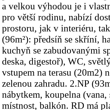
a velkou výhodou je i vlastn
pro větší rodinu, nabízí do
prostoru, jak v interiéru, t
(96m²): předsíň se skříní, h
kuchyň se zabudovanými spo
deska, digestoř), WC, světl
vstupem na terasu (20m2) n
zelenou zahradu. 2.NP (93m
nábytkem, koupelna (vana, 
místnost, balkón. RD má pla