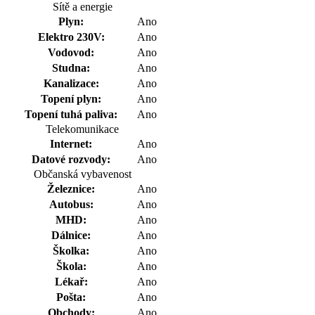
Sítě a energie
Plyn:
Ano
Elektro 230V:
Ano
Vodovod:
Ano
Studna:
Ano
Kanalizace:
Ano
Topení plyn:
Ano
Topení tuhá paliva:
Ano
Telekomunikace
Internet:
Ano
Datové rozvody:
Ano
Občanská vybavenost
Železnice:
Ano
Autobus:
Ano
MHD:
Ano
Dálnice:
Ano
Školka:
Ano
Škola:
Ano
Lékař:
Ano
Pošta:
Ano
Obchody:
Ano