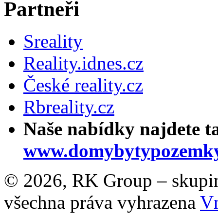
Partneři
Sreality
Reality.idnes.cz
České reality.cz
Rbreality.cz
Naše nabídky najdete t
www.domybytypozemky
© 2026, RK Group – skupina 
všechna práva vyhrazena
Vn