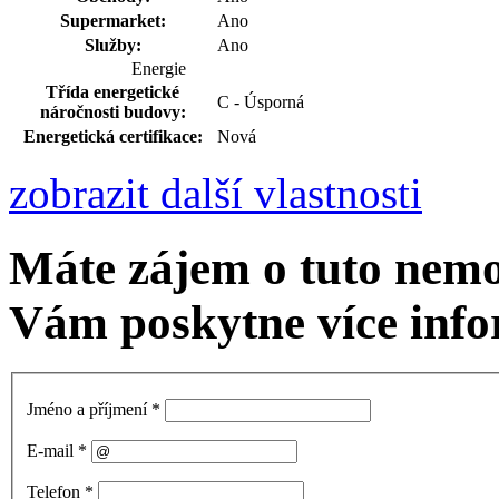
Supermarket:
Ano
Služby:
Ano
Energie
Třída energetické
C - Úsporná
náročnosti budovy:
Energetická certifikace:
Nová
zobrazit další vlastnosti
Máte zájem o tuto nem
Vám poskytne více info
Jméno a příjmení
*
E-mail
*
Telefon
*