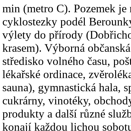
min (metro C). Pozemek je 
cyklostezky podél Berounky.
výlety do přírody (Dobřich
krasem). Výborná občanská
středisko volného času, pošt
lékařské ordinace, zvěrolék
sauna), gymnastická hala, sp
cukrárny, vinotéky, obchod
produkty a další různé slu
konají každou lichou sobotu