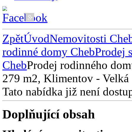
Zpět
Úvod
Nemovitosti Che
rodinné domy Cheb
Prodej 
Cheb
Prodej rodinného domu
279 m2, Klimentov - Velká
Tato nabídka již není dostu
Doplňující obsah