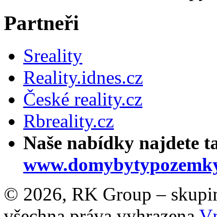
Partneři
Sreality
Reality.idnes.cz
České reality.cz
Rbreality.cz
Naše nabídky najdete t
www.domybytypozemky
© 2026, RK Group – skupina 
všechna práva vyhrazena
Vn