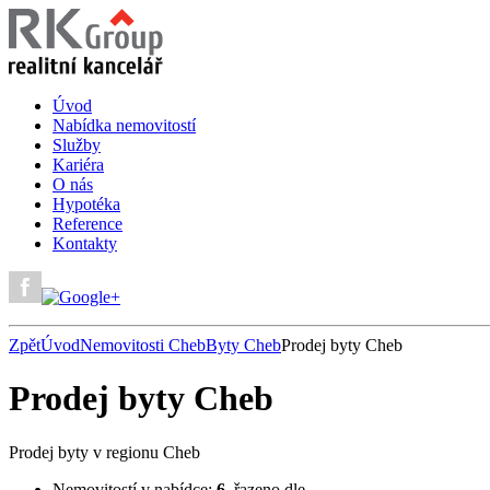
Úvod
Nabídka nemovitostí
Služby
Kariéra
O nás
Hypotéka
Reference
Kontakty
Zpět
Úvod
Nemovitosti Cheb
Byty Cheb
Prodej byty Cheb
Prodej byty Cheb
Prodej byty v regionu Cheb
Nemovitostí v nabídce:
6
, řazeno dle