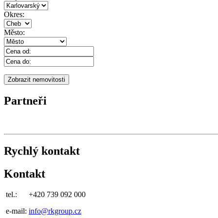
Okres:
Město:
Partneři
Rychlý kontakt
Kontakt
tel.:
+420 739 092 000
e-mail:
info@rkgroup.cz