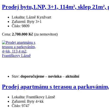
Prodej bytu,1.NP, 3+1, 114m², sklep 21m²,
Lokalita: Lázně Kynžvart
Zařazení: Byty 3+1
Číslo: 9809
Cena:
2.700.000 Kč
(za nemovitost)
Stav:
doporučujeme
–
novinka
–
aktuální
Prodej apartmánu s terasou a parkováním,
Lokalita: Františkovy Lázně
Zařazení: Byty 4+kk
Číslo: 9747