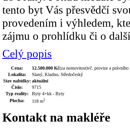
tento byt Vás přesvědčí sv
provedením i výhledem, kte
zájmu o prohlídku či o dalš
Celý popis
Cena:
12.500.000 Kč
(za nemovitost)
vč. provize a právního 
Lokalita:
Slaný, Kladno, Středočeský
Stav nabídky:
aktuální
Číslo:
9715
Typ reality:
Byty 4+kk - Byty
2
Plocha:
118 m
Kontakt na makléře