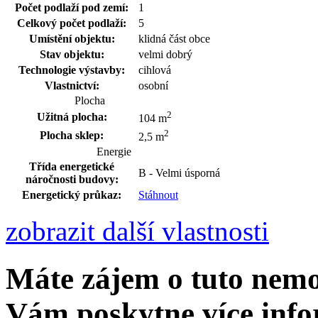
Počet podlaží pod zemí:
1
Celkový počet podlaží:
5
Umístění objektu:
klidná část obce
Stav objektu:
velmi dobrý
Technologie výstavby:
cihlová
Vlastnictví:
osobní
Plocha
2
Užitná plocha:
104 m
2
Plocha sklep:
2,5 m
Energie
Třída energetické
B - Velmi úsporná
náročnosti budovy:
Energetický průkaz:
Stáhnout
zobrazit další vlastnosti
Máte zájem o tuto nem
Vám poskytne více info