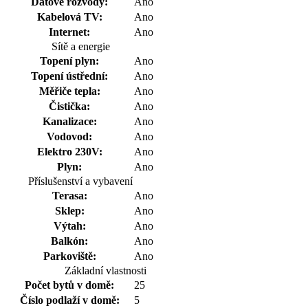
Datové rozvody:
Ano
Kabelová TV:
Ano
Internet:
Ano
Sítě a energie
Topení plyn:
Ano
Topení ústřední:
Ano
Měřiče tepla:
Ano
Čistička:
Ano
Kanalizace:
Ano
Vodovod:
Ano
Elektro 230V:
Ano
Plyn:
Ano
Příslušenství a vybavení
Terasa:
Ano
Sklep:
Ano
Výtah:
Ano
Balkón:
Ano
Parkoviště:
Ano
Základní vlastnosti
Počet bytů v domě:
25
Číslo podlaží v domě:
5