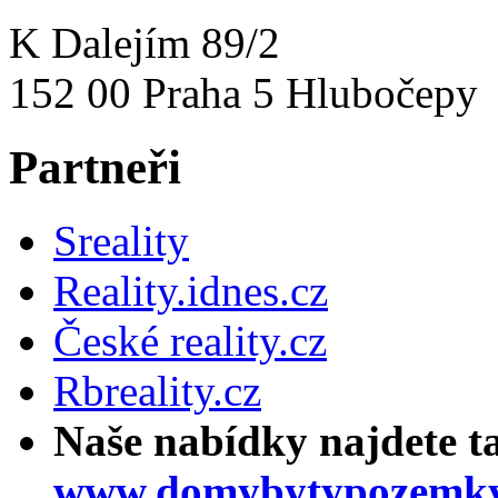
K Dalejím 89/2
152 00 Praha 5 Hlubočepy
Partneři
Sreality
Reality.idnes.cz
České reality.cz
Rbreality.cz
Naše nabídky najdete t
www.domybytypozemky