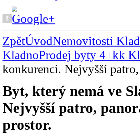
Zpět
Úvod
Nemovitosti Kla
Kladno
Prodej byty 4+kk K
konkurenci. Nejvyšší patro,
Byt, který nemá ve S
Nejvyšší patro, pano
prostor.