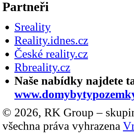
Partneři
Sreality
Reality.idnes.cz
České reality.cz
Rbreality.cz
Naše nabídky najdete t
www.domybytypozemky
© 2026, RK Group – skupina 
všechna práva vyhrazena
Vn