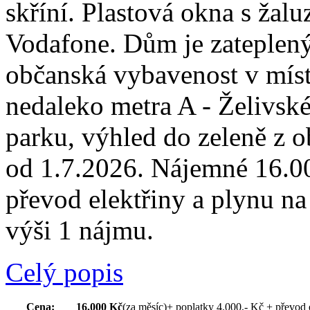
skříní. Plastová okna s žalu
Vodafone. Dům je zateplený
občanská vybavenost v míst
nedaleko metra A - Želivské
parku, výhled do zeleně z 
od 1.7.2026. Nájemné 16.00
převod elektřiny a plynu n
výši 1 nájmu.
Celý popis
Cena:
16.000 Kč
(za měsíc)
+ poplatky 4.000,- Kč + převod 