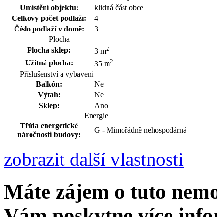
Umístění objektu:
klidná část obce
Celkový počet podlaží:
4
Číslo podlaží v domě:
3
Plocha
2
Plocha sklep:
3 m
2
Užitná plocha:
35 m
Příslušenství a vybavení
Balkón:
Ne
Výtah:
Ne
Sklep:
Ano
Energie
Třída energetické
G - Mimořádně nehospodárná
náročnosti budovy:
zobrazit další vlastnosti
Máte zájem o tuto nemo
Vám poskytne více info