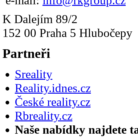
e-mail:
info@rkgroup.cz
K Dalejím 89/2
152 00 Praha 5 Hlubočepy
Partneři
Sreality
Reality.idnes.cz
České reality.cz
Rbreality.cz
Naše nabídky najdete t