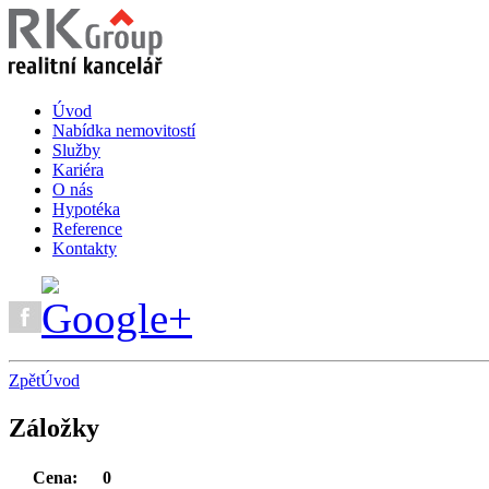
Úvod
Nabídka nemovitostí
Služby
Kariéra
O nás
Hypotéka
Reference
Kontakty
Zpět
Úvod
Záložky
Cena:
0