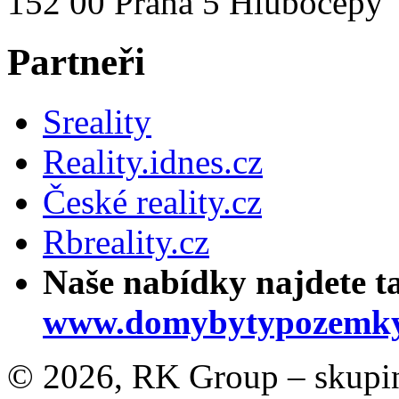
152 00 Praha 5 Hlubočepy
Partneři
Sreality
Reality.idnes.cz
České reality.cz
Rbreality.cz
Naše nabídky najdete t
www.domybytypozemky
© 2026, RK Group – skupina 