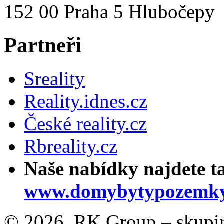
152 00 Praha 5 Hlubočepy
Partneři
Sreality
Reality.idnes.cz
České reality.cz
Rbreality.cz
Naše nabídky najdete t
www.domybytypozemky
© 2026, RK Group – skupina 