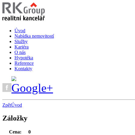
Úvod
Nabídka nemovitostí
Služby
Kariéra
O nás
Hypotéka
Reference
Kontakty
Zpět
Úvod
Záložky
Cena:
0