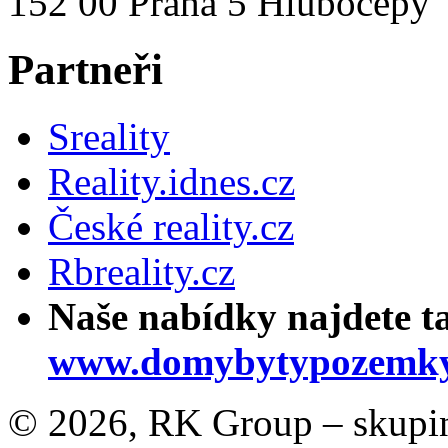
152 00 Praha 5 Hlubočepy
Partneři
Sreality
Reality.idnes.cz
České reality.cz
Rbreality.cz
Naše nabídky najdete t
www.domybytypozemky
© 2026, RK Group – skupina 