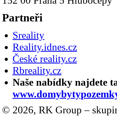
152 00 Praha 5 Hlubočepy
Partneři
Sreality
Reality.idnes.cz
České reality.cz
Rbreality.cz
Naše nabídky najdete t
www.domybytypozemky
© 2026, RK Group – skupina 