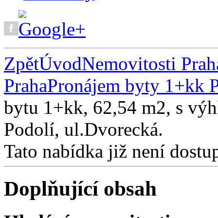
Zpět
Úvod
Nemovitosti Prah
Praha
Pronájem byty 1+kk 
bytu 1+kk, 62,54 m2, s výh
Podolí, ul.Dvorecká.
Tato nabídka již není dostu
Doplňující obsah