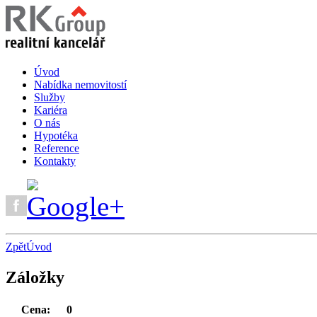
Úvod
Nabídka nemovitostí
Služby
Kariéra
O nás
Hypotéka
Reference
Kontakty
Zpět
Úvod
Záložky
Cena:
0