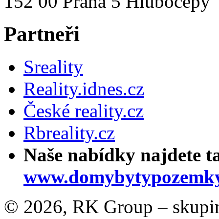
152 00 Praha 5 Hlubočepy
Partneři
Sreality
Reality.idnes.cz
České reality.cz
Rbreality.cz
Naše nabídky najdete t
www.domybytypozemky
© 2026, RK Group – skupina 