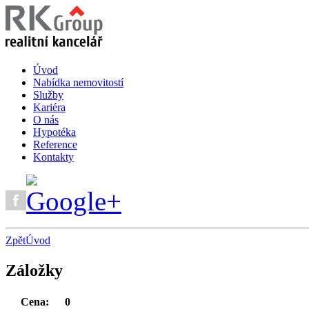
Úvod
Nabídka nemovitostí
Služby
Kariéra
O nás
Hypotéka
Reference
Kontakty
Zpět
Úvod
Záložky
Cena:
0