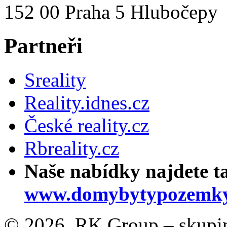
152 00 Praha 5 Hlubočepy
Partneři
Sreality
Reality.idnes.cz
České reality.cz
Rbreality.cz
Naše nabídky najdete t
www.domybytypozemky
© 2026, RK Group – skupina 