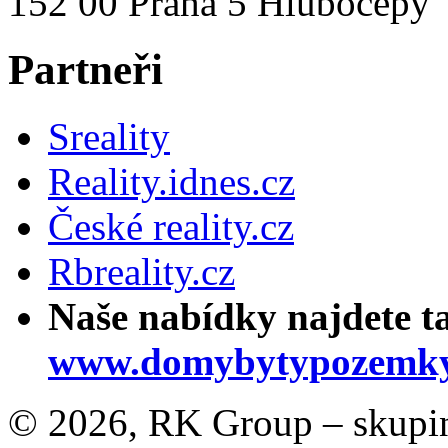
152 00 Praha 5 Hlubočepy
Partneři
Sreality
Reality.idnes.cz
České reality.cz
Rbreality.cz
Naše nabídky najdete t
www.domybytypozemky
© 2026, RK Group – skupina 