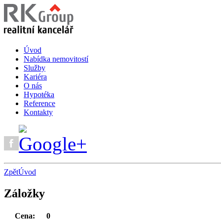
Úvod
Nabídka nemovitostí
Služby
Kariéra
O nás
Hypotéka
Reference
Kontakty
Zpět
Úvod
Záložky
Cena:
0