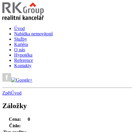
Úvod
Nabídka nemovitostí
Služby
Kariéra
O nás
Hypotéka
Reference
Kontakty
Zpět
Úvod
Záložky
Cena:
0
Číslo: