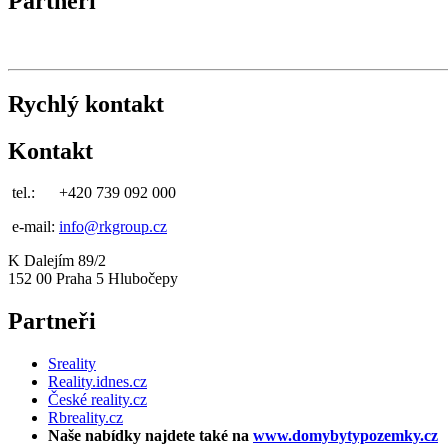
Partneři
Rychlý kontakt
Kontakt
tel.:
+420 739 092 000
e-mail:
info@rkgroup.cz
K Dalejím 89/2
152 00 Praha 5 Hlubočepy
Partneři
Sreality
Reality.idnes.cz
České reality.cz
Rbreality.cz
Naše nabídky najdete také na
www.domybytypozemky.cz