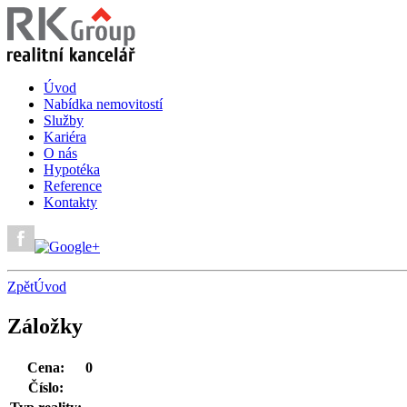
Úvod
Nabídka nemovitostí
Služby
Kariéra
O nás
Hypotéka
Reference
Kontakty
Zpět
Úvod
Záložky
Cena:
0
Číslo: