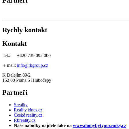
Partneři
Rychlý kontakt
Kontakt
tel.:
+420 739 092 000
e-mail:
info@rkgroup.cz
K Dalejím 89/2
152 00 Praha 5 Hlubočepy
Partneři
Sreality
Reality.idnes.cz
České reality.cz
Rbreality.cz
Naše nabídky najdete také na
www.domybytypozemky.cz