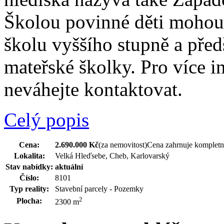
Školou povinné děti mohou 
školu vyššího stupně a pře
mateřské školky. Pro více i
neváhejte kontaktovat.
Celý popis
Cena:
2.690.000 Kč
(za nemovitost)
Cena zahrnuje kompletní
Lokalita:
Velká Hleďsebe, Cheb, Karlovarský
Stav nabídky:
aktuální
Číslo:
8101
Typ reality:
Stavební parcely - Pozemky
2
Plocha:
2300 m