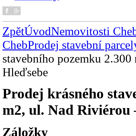
Zpět
Úvod
Nemovitosti Che
Cheb
Prodej stavební parce
stavebního pozemku 2.300 
Hleďsebe
Prodej krásného stav
m2, ul. Nad Riviérou
Záložky