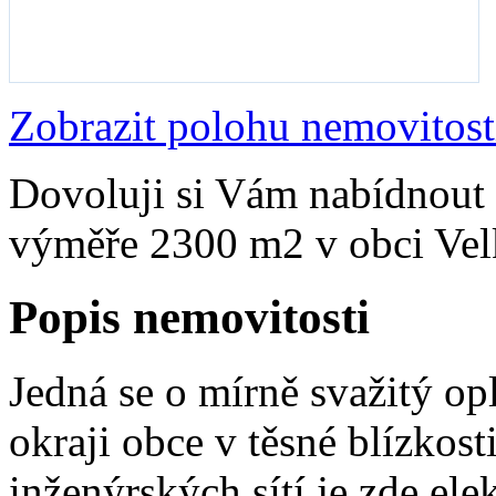
Zobrazit polohu nemovitost
Dovoluji si Vám nabídnout 
výměře 2300 m2 v obci Vel
Popis nemovitosti
Jedná se o mírně svažitý o
okraji obce v těsné blízkost
inženýrských sítí je zde el