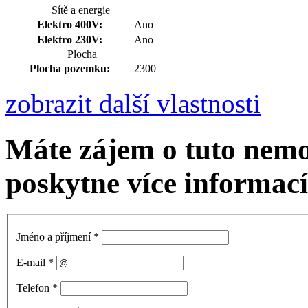
Sítě a energie
Elektro 400V:
Ano
Elektro 230V:
Ano
Plocha
Plocha pozemku:
2300
zobrazit další vlastnosti
Máte zájem o tuto nem
poskytne více informací
Jméno a příjmení
*
E-mail
*
Telefon
*