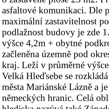
asfaltové komunikaci. Dle 
maximální zastavitelnost 
podlažnost budovy je zde 1
výšce 4,2m + obytné podkr
začleněna územně pod okres
kraj. Leží v průměrné výš
Velká Hleďsebe se rozkládá
města Mariánské Lázně a je
německých hranic. Celá obla
hlediska nazývá také Západ