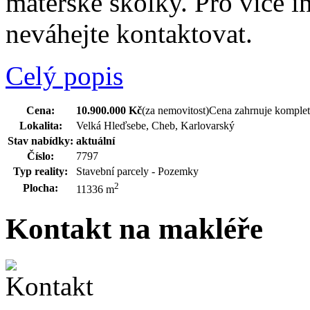
mateřské školky. Pro více i
neváhejte kontaktovat.
Celý popis
Cena:
10.900.000 Kč
(za nemovitost)
Cena zahrnuje kompletn
Lokalita:
Velká Hleďsebe, Cheb, Karlovarský
Stav nabídky:
aktuální
Číslo:
7797
Typ reality:
Stavební parcely - Pozemky
2
Plocha:
11336 m
Kontakt na makléře