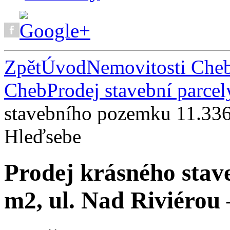
Zpět
Úvod
Nemovitosti Che
Cheb
Prodej stavební parce
stavebního pozemku 11.336
Hleďsebe
Prodej krásného stav
m2, ul. Nad Riviérou