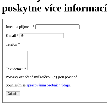
poskytne více informací
Jméno a příjmení
*
E-mail
*
Telefon
*
Text dotazu
*
Položky označené hvězdičkou (
*
) jsou povinné.
Souhlasím se
zpracováním osobních údajů
.