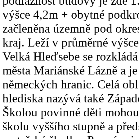
podlažnost budovy je zde 1
výšce 4,2m + obytné podkr
začleněna územně pod okres
kraj. Leží v průměrné výš
Velká Hleďsebe se rozkládá
města Mariánské Lázně a je
německých hranic. Celá obla
hlediska nazývá také Západ
Školou povinné děti mohou 
školu vyššího stupně a pře