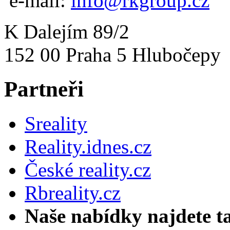
e-mail:
info@rkgroup.cz
K Dalejím 89/2
152 00 Praha 5 Hlubočepy
Partneři
Sreality
Reality.idnes.cz
České reality.cz
Rbreality.cz
Naše nabídky najdete t