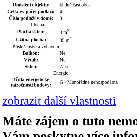
Umístění objektu:
klidná část obce
Celkový počet podlaží:
4
Číslo podlaží v domě:
3
Plocha
2
Plocha sklep:
3 m
2
Užitná plocha:
35 m
Příslušenství a vybavení
Balkón:
Ne
Výtah:
Ne
Sklep:
Ano
Energie
Třída energetické
G - Mimořádně nehospodárná
náročnosti budovy:
zobrazit další vlastnosti
Máte zájem o tuto nemo
Vám poskytne více info