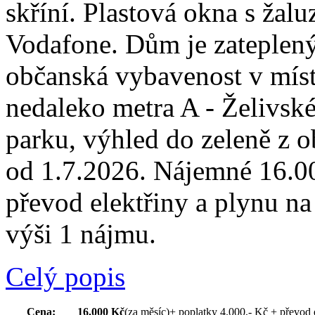
skříní. Plastová okna s žalu
Vodafone. Dům je zateplený
občanská vybavenost v míst
nedaleko metra A - Želivské
parku, výhled do zeleně z 
od 1.7.2026. Nájemné 16.00
převod elektřiny a plynu n
výši 1 nájmu.
Celý popis
Cena:
16.000 Kč
(za měsíc)
+ poplatky 4.000,- Kč + převod 