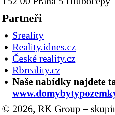
152 00 Praha 5 Hlubočepy
Partneři
Sreality
Reality.idnes.cz
České reality.cz
Rbreality.cz
Naše nabídky najdete t
www.domybytypozemky
© 2026, RK Group – skupina 