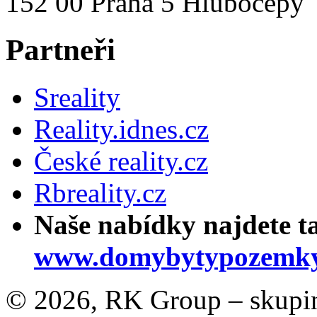
152 00 Praha 5 Hlubočepy
Partneři
Sreality
Reality.idnes.cz
České reality.cz
Rbreality.cz
Naše nabídky najdete t
www.domybytypozemky
© 2026, RK Group – skupina 