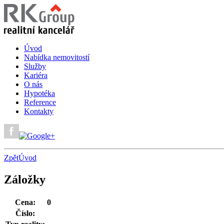
Úvod
Nabídka nemovitostí
Služby
Kariéra
O nás
Hypotéka
Reference
Kontakty
Zpět
Úvod
Záložky
Cena:
0
Číslo: