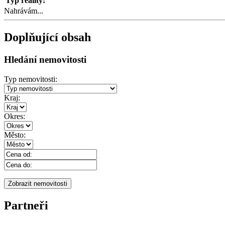
Typ reality:
Nahrávám...
Doplňující obsah
Hledání nemovitosti
Typ nemovitosti:
Kraj:
Okres:
Město:
Partneři