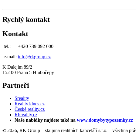
Rychlý kontakt
Kontakt
tel.:
+420 739 092 000
e-mail:
info@rkgroup.cz
K Dalejím 89/2
152 00 Praha 5 Hlubočepy
Partneři
Sreality
Reality.idnes.cz
České reality.cz
Rbreality.cz
Naše nabídky najdete také na
www.domybytypozemky.cz
© 2026, RK Group – skupina realitních kanceláří s.r.o. – všechna pr