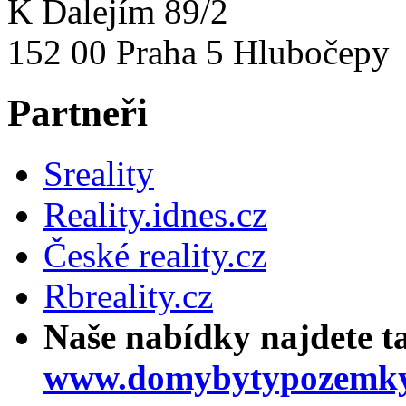
K Dalejím 89/2
152 00 Praha 5 Hlubočepy
Partneři
Sreality
Reality.idnes.cz
České reality.cz
Rbreality.cz
Naše nabídky najdete t
www.domybytypozemky