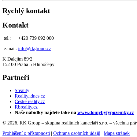
Rychlý kontakt
Kontakt
tel.:
+420 739 092 000
e-mail:
info@rkgroup.cz
K Dalejím 89/2
152 00 Praha 5 Hlubočepy
Partneři
Sreality
Reality.idnes.cz
České reality.cz
Rbreality.cz
Naše nabídky najdete také na
www.domybytypozemky.cz
© 2026, RK Group – skupina realitních kanceláří s.r.o. – všechna pr
Prohlášení o přístupnosti
|
Ochrana osobních údajů
|
Mapa stránek