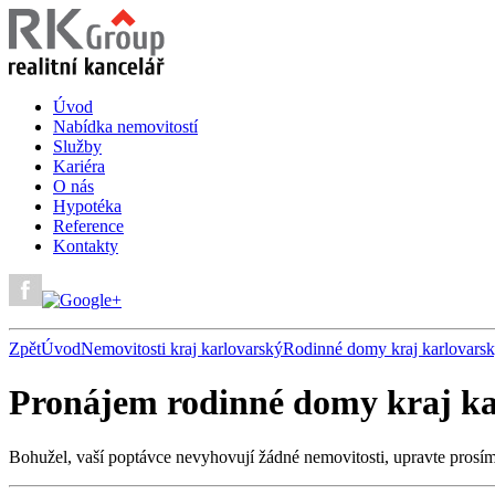
Úvod
Nabídka nemovitostí
Služby
Kariéra
O nás
Hypotéka
Reference
Kontakty
Zpět
Úvod
Nemovitosti kraj karlovarský
Rodinné domy kraj karlovars
Pronájem rodinné domy kraj ka
Bohužel, vaší poptávce nevyhovují žádné nemovitosti, upravte prosí