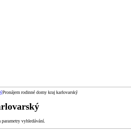
ký
Pronájem rodinné domy kraj karlovarský
rlovarský
m parametry vyhledávání.