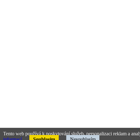
Tento web používá k poskytování služeb, personalizaci reklam a anal
informací
Souhlasím
Nesouhlasím