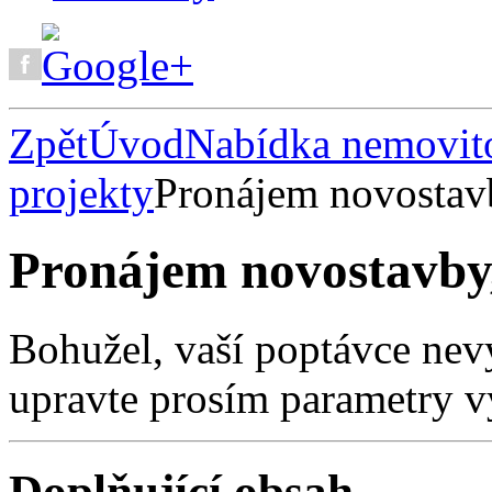
Zpět
Úvod
Nabídka nemovito
projekty
Pronájem novostavb
Pronájem novostavby,
Bohužel, vaší poptávce nev
upravte prosím parametry v
Doplňující obsah