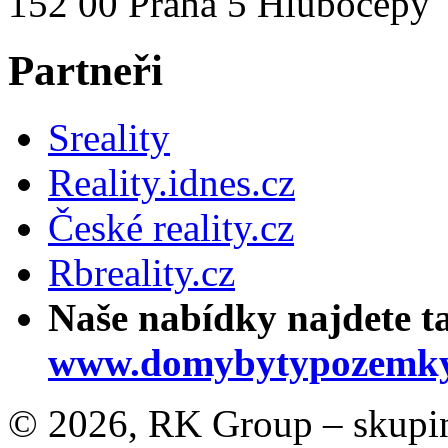
152 00 Praha 5 Hlubočepy
Partneři
Sreality
Reality.idnes.cz
České reality.cz
Rbreality.cz
Naše nabídky najdete t
www.domybytypozemky
© 2026, RK Group – skupina 