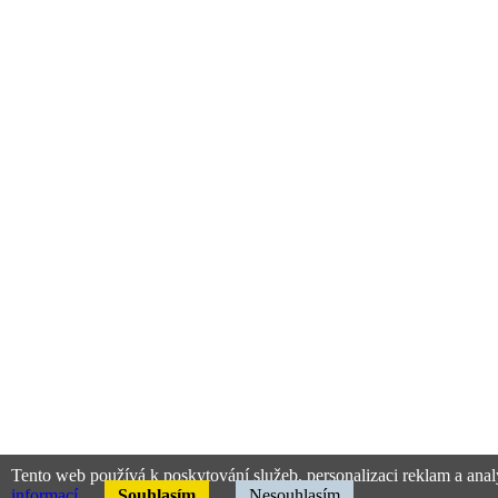
Tento web používá k poskytování služeb, personalizaci reklam a anal
informací
Souhlasím
Nesouhlasím