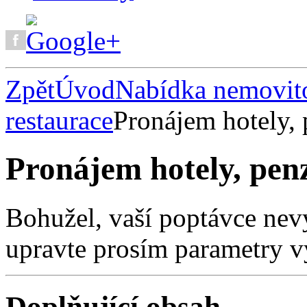
Zpět
Úvod
Nabídka nemovito
restaurace
Pronájem hotely, 
Pronájem hotely, penz
Bohužel, vaší poptávce nev
upravte prosím parametry v
Doplňující obsah