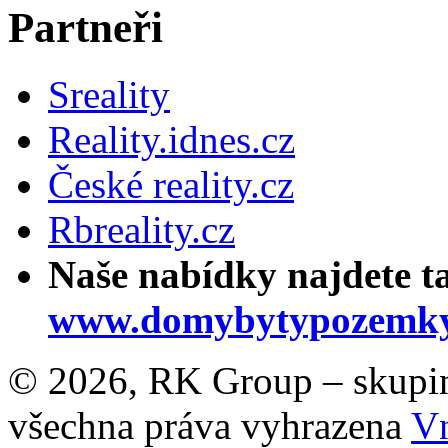
Partneři
Sreality
Reality.idnes.cz
České reality.cz
Rbreality.cz
Naše nabídky najdete t
www.domybytypozemky
© 2026, RK Group – skupina 
všechna práva vyhrazena
Vn