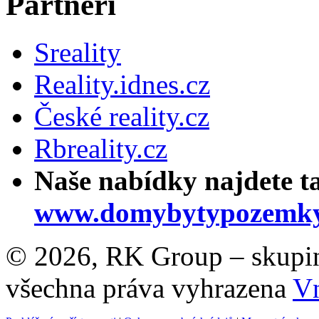
Partneři
Sreality
Reality.idnes.cz
České reality.cz
Rbreality.cz
Naše nabídky najdete t
www.domybytypozemky
© 2026, RK Group – skupina 
všechna práva vyhrazena
Vn