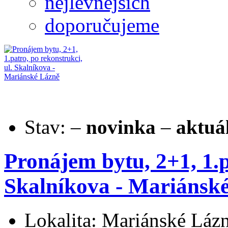
nejlevnějších
doporučujeme
Stav:
–
novinka
–
aktuá
Pronájem bytu, 2+1, 1.p
Skalníkova - Mariánsk
Lokalita: Mariánské Láz