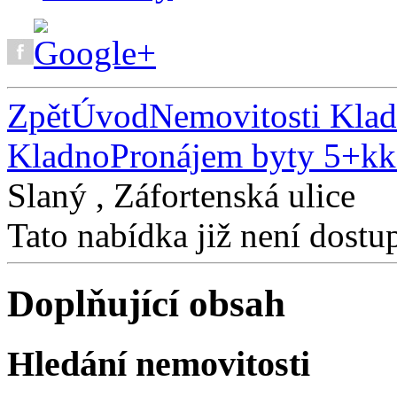
Zpět
Úvod
Nemovitosti Kla
Kladno
Pronájem byty 5+kk
Slaný , Záfortenská ulice
Tato nabídka již není dostu
Doplňující obsah
Hledání nemovitosti