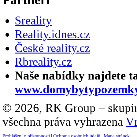
Sreality
Reality.idnes.cz
České reality.cz
Rbreality.cz
Naše nabídky najdete t
www.domybytypozemky
© 2026, RK Group – skupina 
všechna práva vyhrazena
Vn
Prohlášení o přístupnosti
|
Ochrana osobních údajů
|
Mapa stránek