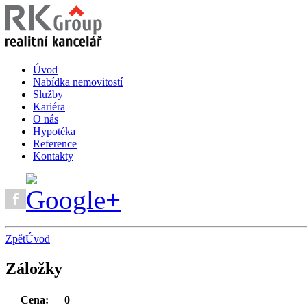
Úvod
Nabídka nemovitostí
Služby
Kariéra
O nás
Hypotéka
Reference
Kontakty
Zpět
Úvod
Záložky
Cena:
0