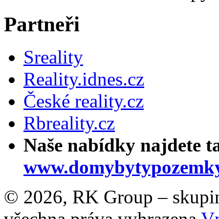
Partneři
Sreality
Reality.idnes.cz
České reality.cz
Rbreality.cz
Naše nabídky najdete t
www.domybytypozemky
© 2026, RK Group – skupina 
všechna práva vyhrazena
Vn