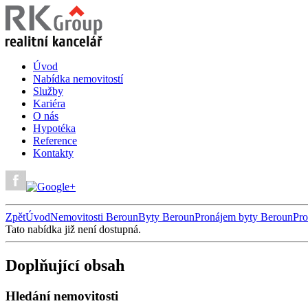
Úvod
Nabídka nemovitostí
Služby
Kariéra
O nás
Hypotéka
Reference
Kontakty
Zpět
Úvod
Nemovitosti Beroun
Byty Beroun
Pronájem byty Beroun
Pro
Tato nabídka již není dostupná.
Doplňující obsah
Hledání nemovitosti