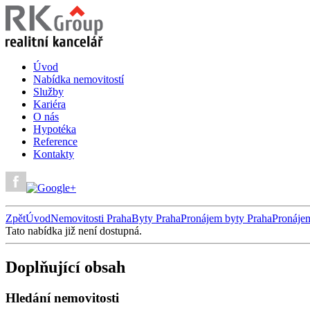
Úvod
Nabídka nemovitostí
Služby
Kariéra
O nás
Hypotéka
Reference
Kontakty
Zpět
Úvod
Nemovitosti Praha
Byty Praha
Pronájem byty Praha
Pronáje
Tato nabídka již není dostupná.
Doplňující obsah
Hledání nemovitosti