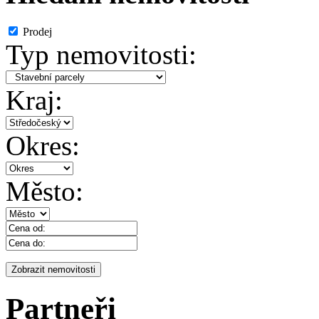
Prodej
Typ nemovitosti:
Kraj:
Okres:
Město:
Partneři