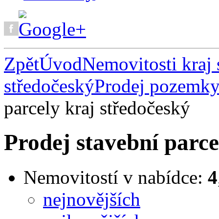
Zpět
Úvod
Nemovitosti kraj 
středočeský
Prodej pozemky 
parcely kraj středočeský
Prodej stavební parce
Nemovitostí v nabídce:
4
nejnovějších