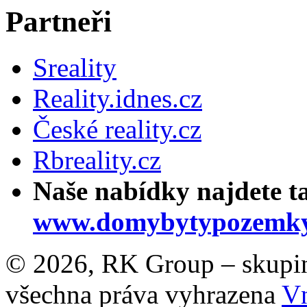
Partneři
Sreality
Reality.idnes.cz
České reality.cz
Rbreality.cz
Naše nabídky najdete t
www.domybytypozemky
© 2026, RK Group – skupina 
všechna práva vyhrazena
Vn