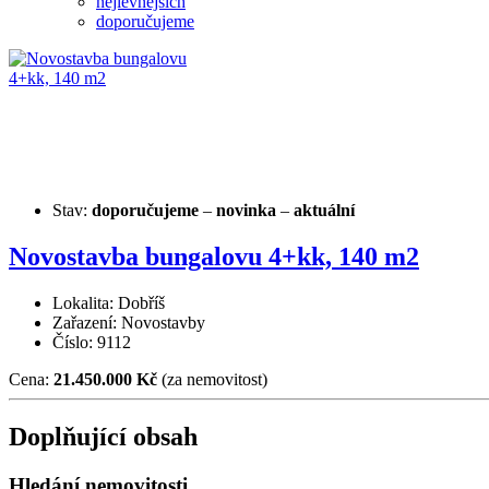
nejlevnějších
doporučujeme
Stav:
doporučujeme
–
novinka
–
aktuální
Novostavba bungalovu 4+kk, 140 m2
Lokalita: Dobříš
Zařazení: Novostavby
Číslo: 9112
Cena:
21.450.000 Kč
(za nemovitost)
Doplňující obsah
Hledání nemovitosti