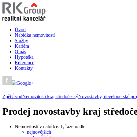
Úvod
Nabídka nemovitostí
Služby
Kariéra
O nás
Hypotéka
Reference
Kontakty
Zpět
Úvod
Nemovitosti kraj středočeský
Novostavby, developerské proj
Prodej novostavby kraj středoč
Nemovitostí v nabídce:
1
, řazeno dle
nejnovějších