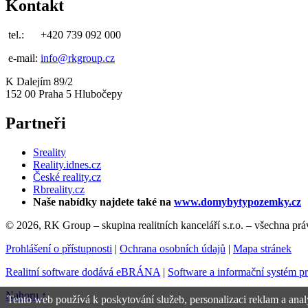
Kontakt
tel.:
+420 739 092 000
e-mail:
info@rkgroup.cz
K Dalejím 89/2
152 00 Praha 5 Hlubočepy
Partneři
Sreality
Reality.idnes.cz
České reality.cz
Rbreality.cz
Naše nabídky najdete také na
www.domybytypozemky.cz
© 2026, RK Group – skupina realitních kanceláří s.r.o. – všechna pr
Prohlášení o přístupnosti
|
Ochrana osobních údajů
|
Mapa stránek
Realitní software dodává eBRÁNA
|
Software a informační systém p
Nahoru ↑
Tento web používá k poskytování služeb, personalizaci reklam a anal