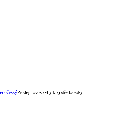
tředočeský
Prodej novostavby kraj středočeský