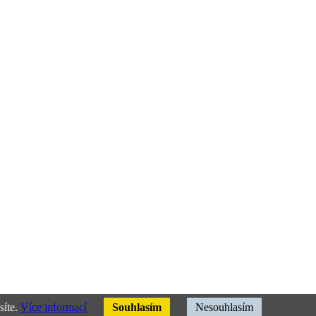
síte.
Více informací
Souhlasím
Nesouhlasím