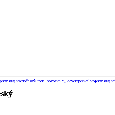
ekty kraj středočeský
Prodej novostavby, developerské projekty kraj s
eský