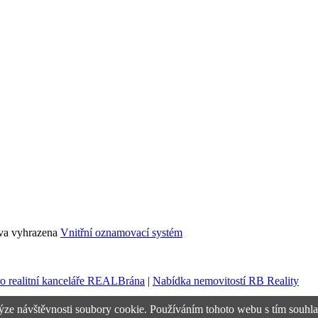
áva vyhrazena
Vnitřní oznamovací systém
ro realitní kanceláře REALBrána
|
Nabídka nemovitostí RB Reality
ýze návštěvnosti soubory cookie. Používáním tohoto webu s tím souhla