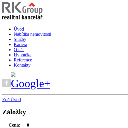
Úvod
Nabídka nemovitostí
Služby
Kariéra
O nás
Hypotéka
Reference
Kontakty
Zpět
Úvod
Záložky
Cena:
0