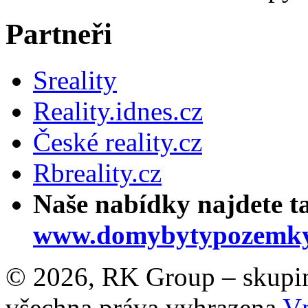
Partneři
Sreality
Reality.idnes.cz
České reality.cz
Rbreality.cz
Naše nabídky najdete t
www.domybytypozemky
© 2026, RK Group – skupina 
všechna práva vyhrazena
Vn