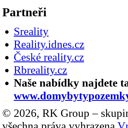
Partneři
Sreality
Reality.idnes.cz
České reality.cz
Rbreality.cz
Naše nabídky najdete t
www.domybytypozemky
© 2026, RK Group – skupina 
všechna práva vyhrazena
Vn