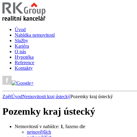
Úvod
Nabídka nemovitostí
Služby
Kariéra
O nás
Hypotéka
Reference
Kontakty
Zpět
Úvod
Nemovitosti kraj ústecký
Pozemky kraj ústecký
Pozemky kraj ústecký
Nemovitostí v nabídce:
1
, řazeno dle
nejnovějších