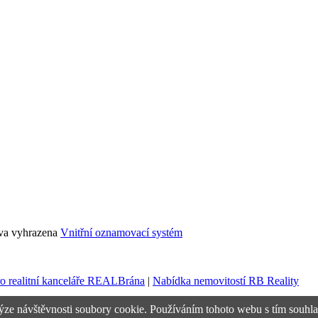
áva vyhrazena
Vnitřní oznamovací systém
ro realitní kanceláře REALBrána
|
Nabídka nemovitostí RB Reality
ýze návštěvnosti soubory cookie. Používáním tohoto webu s tím souhla