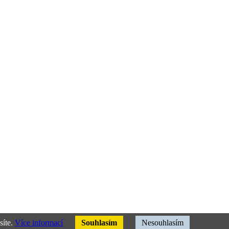
síte.
Více informací
Souhlasím
Nesouhlasím