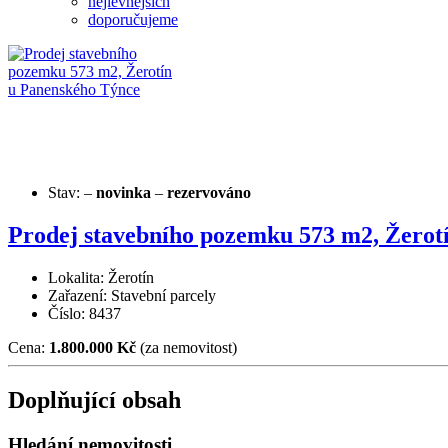
nejlevnějších
doporučujeme
Stav:
–
novinka
–
rezervováno
Prodej stavebního pozemku 573 m2, Žerot
Lokalita: Žerotín
Zařazení: Stavební parcely
Číslo: 8437
Cena:
1.800.000 Kč
(za nemovitost)
Doplňující obsah
Hledání nemovitosti