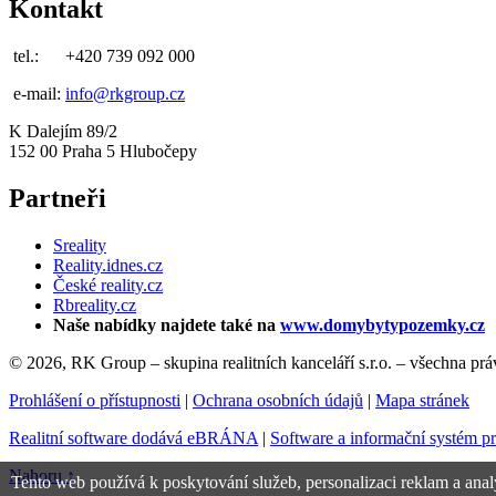
Kontakt
tel.:
+420 739 092 000
e-mail:
info@rkgroup.cz
K Dalejím 89/2
152 00 Praha 5 Hlubočepy
Partneři
Sreality
Reality.idnes.cz
České reality.cz
Rbreality.cz
Naše nabídky najdete také na
www.domybytypozemky.cz
© 2026, RK Group – skupina realitních kanceláří s.r.o. – všechna pr
Prohlášení o přístupnosti
|
Ochrana osobních údajů
|
Mapa stránek
Realitní software dodává eBRÁNA
|
Software a informační systém p
Nahoru ↑
Tento web používá k poskytování služeb, personalizaci reklam a anal