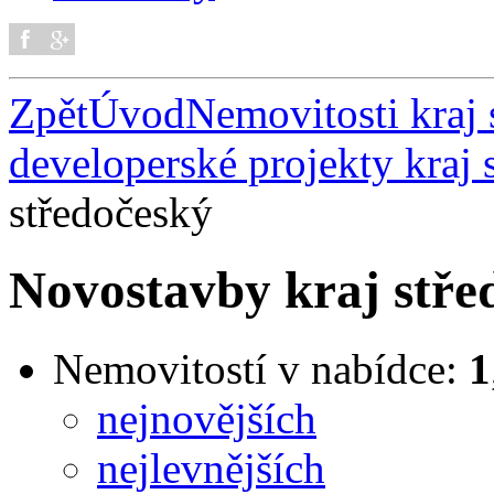
Zpět
Úvod
Nemovitosti kraj 
developerské projekty kraj 
středočeský
Novostavby kraj stře
Nemovitostí v nabídce:
1
nejnovějších
nejlevnějších