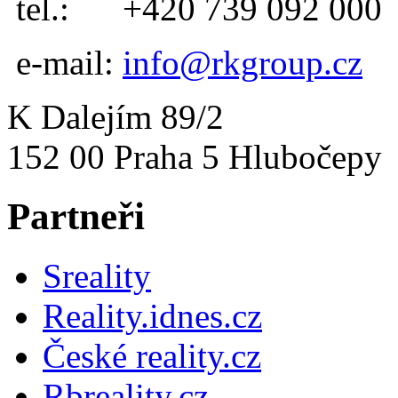
tel.:
+420 739 092 000
e-mail:
info@rkgroup.cz
K Dalejím 89/2
152 00 Praha 5 Hlubočepy
Partneři
Sreality
Reality.idnes.cz
České reality.cz
Rbreality.cz