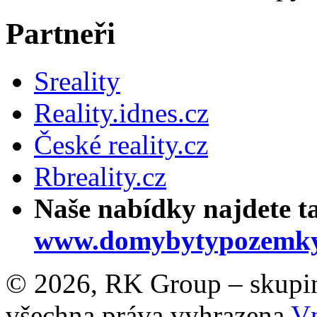
Partneři
Sreality
Reality.idnes.cz
České reality.cz
Rbreality.cz
Naše nabídky najdete t
www.domybytypozemky
© 2026, RK Group – skupina 
všechna práva vyhrazena
Vn