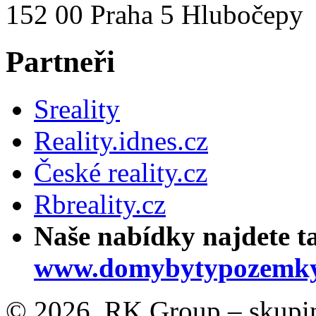
152 00 Praha 5 Hlubočepy
Partneři
Sreality
Reality.idnes.cz
České reality.cz
Rbreality.cz
Naše nabídky najdete t
www.domybytypozemky
© 2026, RK Group – skupina 