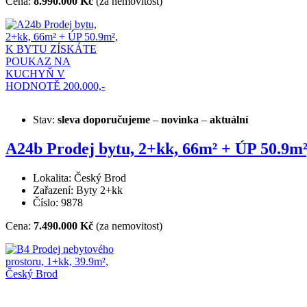
Cena:
8.990.000 Kč
(za nemovitost)
Stav:
sleva
doporučujeme
–
novinka
–
aktuální
A24b Prodej bytu, 2+kk, 66m² + ÚP 5
Lokalita: Český Brod
Zařazení: Byty 2+kk
Číslo: 9878
Cena:
7.490.000 Kč
(za nemovitost)