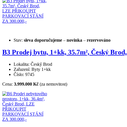
Stav:
sleva
doporučujeme
–
novinka
–
rezervováno
B3 Prodej bytu, 1+kk, 35.7m², Český B
Lokalita: Český Brod
Zařazení: Byty 1+kk
Číslo: 9745
Cena:
3.999.000 Kč
(za nemovitost)