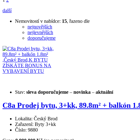
další
Nemovitostí v nabídce:
15
, řazeno dle
nejnovějších
nejlevnějších
doporučujeme
Stav:
sleva
doporučujeme
–
novinka
–
aktuální
C8a Prodej bytu, 3+kk, 89.8m² + balk
Lokalita: Český Brod
Zařazení: Byty 3+kk
Číslo: 9880