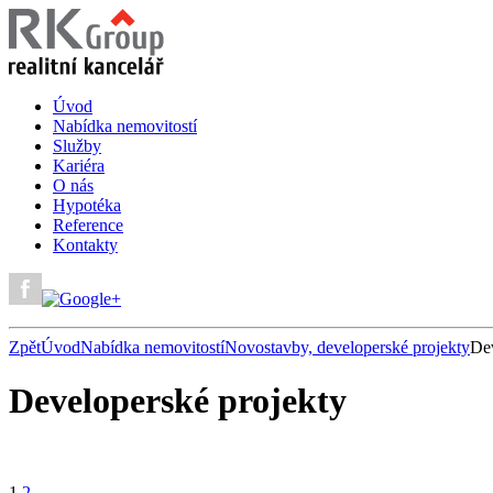
Úvod
Nabídka nemovitostí
Služby
Kariéra
O nás
Hypotéka
Reference
Kontakty
Zpět
Úvod
Nabídka nemovitostí
Novostavby, developerské projekty
Dev
Developerské projekty
1
2