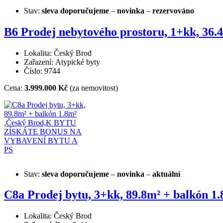
Stav:
sleva
doporučujeme
–
novinka
–
rezervováno
B6 Prodej nebytového prostoru, 1+kk, 
Lokalita: Český Brod
Zařazení: Atypické byty
Číslo: 9744
Cena:
3.999.000 Kč
(za nemovitost)
Stav:
sleva
doporučujeme
–
novinka
–
aktuální
C8a Prodej bytu, 3+kk, 89.8m² + balk
Lokalita: Český Brod