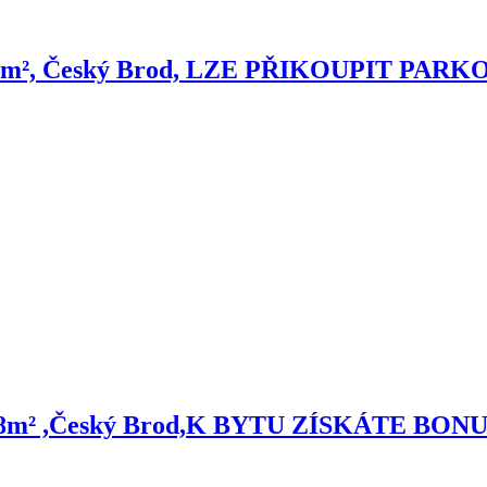
36.4m², Český Brod, LZE PŘIKOUPIT PARK
ón 1.8m² ,Český Brod,K BYTU ZÍSKÁTE B