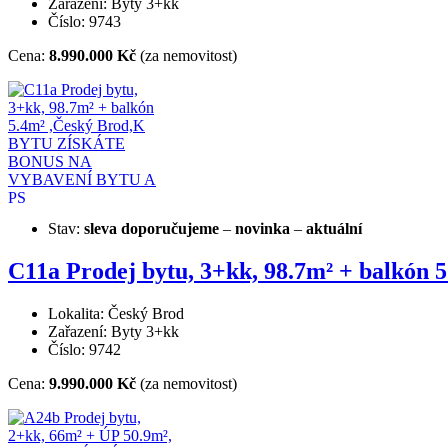
Zařazení: Byty 3+kk
Číslo: 9743
Cena:
8.990.000 Kč
(za nemovitost)
Stav:
sleva
doporučujeme
–
novinka
–
aktuální
C11a Prodej bytu, 3+kk, 98.7m² + bal
Lokalita: Český Brod
Zařazení: Byty 3+kk
Číslo: 9742
Cena:
9.990.000 Kč
(za nemovitost)