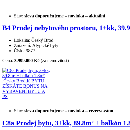
Stav:
sleva
doporučujeme
–
novinka
–
aktuální
B4 Prodej nebytového prostoru, 1+kk, 39.
Lokalita: Český Brod
Zařazení: Atypické byty
Číslo: 9877
Cena:
3.999.000 Kč
(za nemovitost)
Stav:
sleva
doporučujeme
–
novinka
–
rezervováno
C8a Prodej bytu, 3+kk, 89.8m² + balk