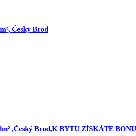
9m², Český Brod
ón 1.8m² ,Český Brod,K BYTU ZÍSKÁTE B