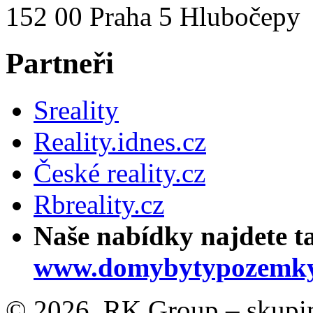
152 00 Praha 5 Hlubočepy
Partneři
Sreality
Reality.idnes.cz
České reality.cz
Rbreality.cz
Naše nabídky najdete t
www.domybytypozemky
© 2026, RK Group – skupina 