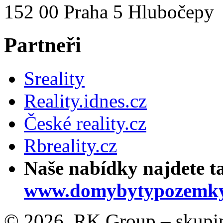
152 00 Praha 5 Hlubočepy
Partneři
Sreality
Reality.idnes.cz
České reality.cz
Rbreality.cz
Naše nabídky najdete t
www.domybytypozemky
© 2026, RK Group – skupina 