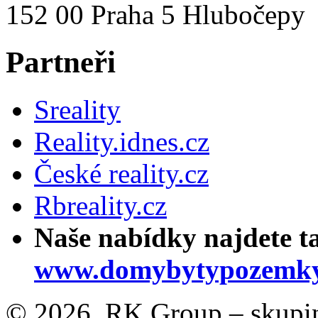
152 00 Praha 5 Hlubočepy
Partneři
Sreality
Reality.idnes.cz
České reality.cz
Rbreality.cz
Naše nabídky najdete t
www.domybytypozemky
© 2026, RK Group – skupina 