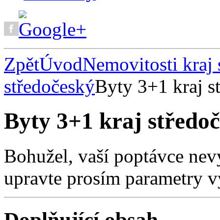
Zpět
Úvod
Nemovitosti kraj 
středočeský
Byty 3+1 kraj s
Byty 3+1 kraj středo
Bohužel, vaší poptávce nev
upravte prosím parametry v
Doplňující obsah