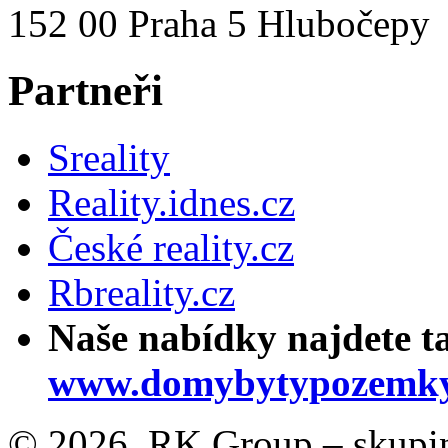
152 00 Praha 5 Hlubočepy
Partneři
Sreality
Reality.idnes.cz
České reality.cz
Rbreality.cz
Naše nabídky najdete t
www.domybytypozemky
© 2026, RK Group – skupina 