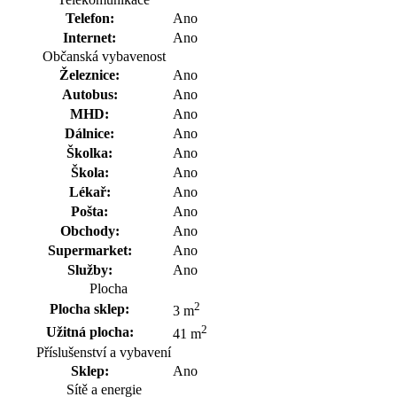
Telefon:
Ano
Internet:
Ano
Občanská vybavenost
Železnice:
Ano
Autobus:
Ano
MHD:
Ano
Dálnice:
Ano
Školka:
Ano
Škola:
Ano
Lékař:
Ano
Pošta:
Ano
Obchody:
Ano
Supermarket:
Ano
Služby:
Ano
Plocha
2
Plocha sklep:
3 m
2
Užitná plocha:
41 m
Příslušenství a vybavení
Sklep:
Ano
Sítě a energie