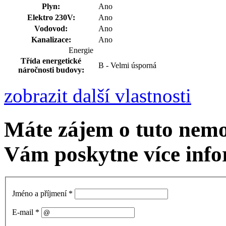
Plyn:
Ano
Elektro 230V:
Ano
Vodovod:
Ano
Kanalizace:
Ano
Energie
Třída energetické
B - Velmi úsporná
náročnosti budovy:
zobrazit další vlastnosti
Máte zájem o tuto nemo
Vám poskytne více info
Jméno a příjmení
*
E-mail
*