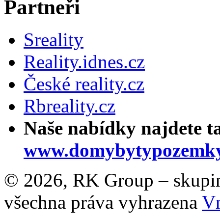
Partneři
Sreality
Reality.idnes.cz
České reality.cz
Rbreality.cz
Naše nabídky najdete t
www.domybytypozemky
© 2026, RK Group – skupina 
všechna práva vyhrazena
Vn