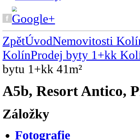
Zpět
Úvod
Nemovitosti Kolí
Kolín
Prodej byty 1+kk Kol
bytu 1+kk 41m²
A5b, Resort Antico, 
Záložky
Fotografie