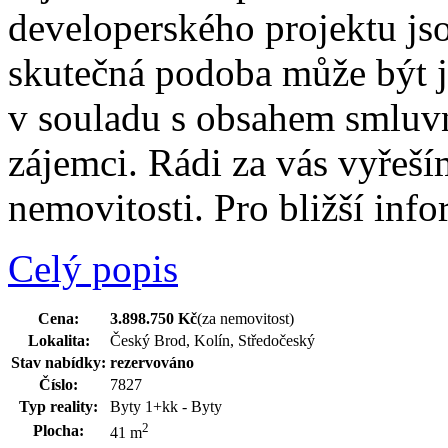
developerského projektu jsou
skutečná podoba může být 
v souladu s obsahem smluv
zájemci. Rádi za vás vyřeší
nemovitosti. Pro bližší inf
Celý popis
Cena:
3.898.750 Kč
(za nemovitost)
Lokalita:
Český Brod, Kolín, Středočeský
Stav nabídky:
rezervováno
Číslo:
7827
Typ reality:
Byty 1+kk - Byty
2
Plocha:
41 m