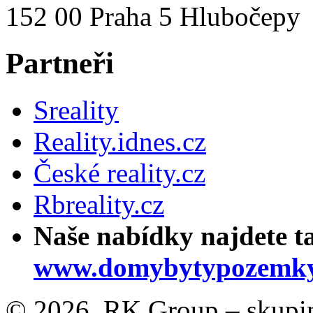
152 00 Praha 5 Hlubočepy
Partneři
Sreality
Reality.idnes.cz
České reality.cz
Rbreality.cz
Naše nabídky najdete t
www.domybytypozemky
© 2026, RK Group – skupina 