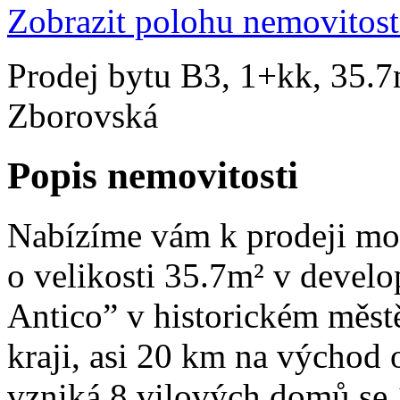
Zobrazit polohu nemovitost
Prodej bytu B3, 1+kk, 35.7
Zborovská
Popis nemovitosti
Nabízíme vám k prodeji mod
o velikosti 35.7m² v devel
Antico” v historickém měs
kraji, asi 20 km na východ 
vzniká 8 vilových domů se 