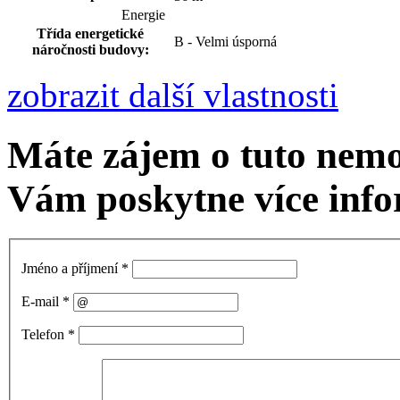
Energie
Třída energetické
B - Velmi úsporná
náročnosti budovy:
zobrazit další vlastnosti
Máte zájem o tuto nemo
Vám poskytne více info
Jméno a příjmení
*
E-mail
*
Telefon
*