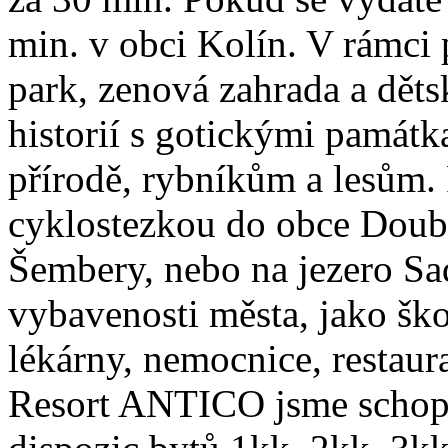
min. v obci Kolín. V rámci 
park, zenová zahrada a děts
historií s gotickými památ
přírodě, rybníkům a lesům. 
cyklostezkou do obce Doubr
Šembery, nebo na jezero Sa
vybavenosti města, jako škol
lékárny, nemocnice, restaura
Resort ANTICO jsme schopni 