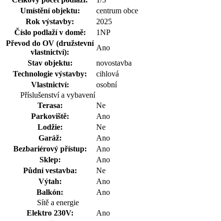
Umístění objektu:
centrum obce
Rok výstavby:
2025
Číslo podlaží v domě:
1NP
Převod do OV (družstevní
Ano
vlastnictví):
Stav objektu:
novostavba
Technologie výstavby:
cihlová
Vlastnictví:
osobní
Příslušenství a vybavení
Terasa:
Ne
Parkoviště:
Ano
Lodžie:
Ne
Garáž:
Ano
Bezbariérový přístup:
Ano
Sklep:
Ano
Půdní vestavba:
Ne
Výtah:
Ano
Balkón:
Ano
Sítě a energie
Elektro 230V:
Ano