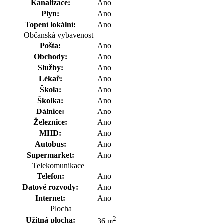
Kanalizace:
Ano
Plyn:
Ano
Topení lokální:
Ano
Občanská vybavenost
Pošta:
Ano
Obchody:
Ano
Služby:
Ano
Lékař:
Ano
Škola:
Ano
Školka:
Ano
Dálnice:
Ano
Železnice:
Ano
MHD:
Ano
Autobus:
Ano
Supermarket:
Ano
Telekomunikace
Telefon:
Ano
Datové rozvody:
Ano
Internet:
Ano
Plocha
2
Užitná plocha:
36 m