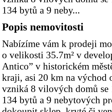
134 bytů a 9 neby...
Popis nemovitosti
Nabízíme vám k prodeji mod
o velikosti 35.7m² v devel
Antico” v historickém měs
kraji, asi 20 km na východ 
vzniká 8 vilových domů se 
134 bytů a 9 nebytových pr
dokoupit sklep, kryté či ve