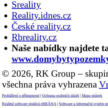
Sreality
Reality.idnes.cz
České reality.cz
Rbreality.cz
Naše nabídky najdete t
www.domybytypozemky
© 2026, RK Group – skupina 
všechna práva vyhrazena
Vn
Prohlášení o přístupnosti
|
Ochrana osobních údajů
|
Mapa stránek
Realitní software dodává eBRÁNA
|
Software a informační systém p