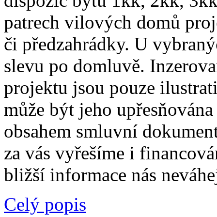
dispozic bytů 1kk, 2kk, 3k
patrech vilových domů proj
či předzahrádky. U vybranýc
slevu po domluvě. Inzerova
projektu jsou pouze ilustrat
může být jeho upřesňována 
obsahem smluvní dokumenta
za vás vyřešíme i financová
bližší informace nás neváhe
Celý popis