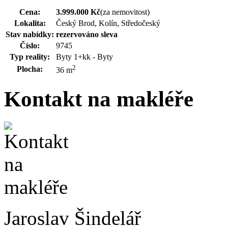
Cena:
3.999.000 Kč
(za nemovitost)
Lokalita:
Český Brod, Kolín, Středočeský
Stav nabídky:
rezervováno
sleva
Číslo:
9745
Typ reality:
Byty 1+kk - Byty
2
Plocha:
36 m
Kontakt na makléře
Jaroslav Šindelář