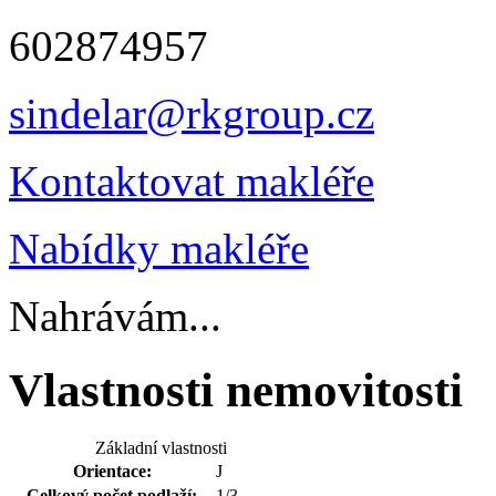
602874957
sindelar@rkgroup.cz
Kontaktovat makléře
Nabídky makléře
Nahrávám...
Vlastnosti nemovitosti
Základní vlastnosti
Orientace:
J
Celkový počet podlaží:
1/3